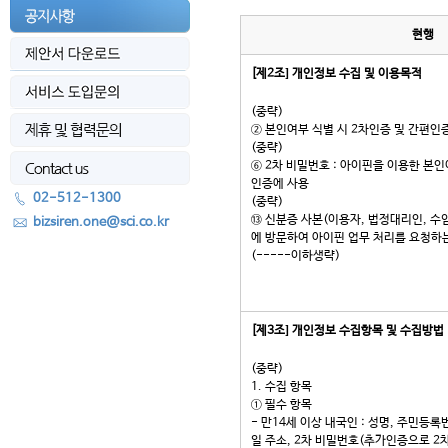
현행
[제2조] 개인정보 수집 및 이용목적
(중략)
② 본인여부 식별 시 2차인증 및 간편인
(중략)
⑥ 2차 비밀번호 : 아이핀을 이용한 본인
인증에 사용
02-512-1300
(중략)
⑬ 신분증 사본(이용자, 법정대리인, 수임
bizsiren.one@sci.co.kr
에 방문하여 아이핀 업무 처리를 요청하
(-----이하생략)
[제3조] 개인정보 수집항목 및 수집방법
(중략)
1. 수집 항목
① 필수 항목
- 만14세 이상 내국인 : 성명, 주민등록
일 주소, 2차 비밀번호(추가인증으로 2차