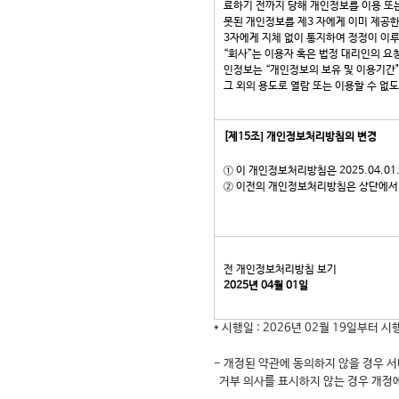
료하기 전까지 당해 개인정보를 이용 또는
못된 개인정보를 제3 자에게 이미 제공
3자에게 지체 없이 통지하여 정정이 이
“회사”는 이용자 혹은 법정 대리인의 요
인정보는 “개인정보의 보유 및 이용기간
그 외의 용도로 열람 또는 이용할 수 없
[제15조] 개인정보처리방침의 변경
① 이 개인정보처리방침은 2025.04.0
② 이전의 개인정보처리방침은 상단에서 
전 개인정보처리방침 보기
2025년 04월 01일
* 시행일 : 2026년 02월 19일부터 시
- 개정된 약관에 동의하지 않을 경우 서
거부 의사를 표시하지 않는 경우 개정