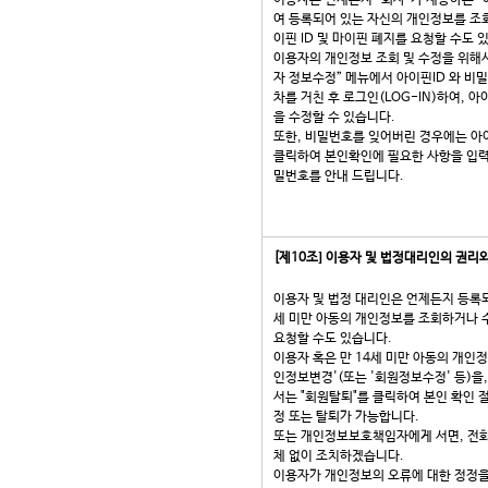
이용자는 언제든지 “회사”가 제공하는 
여 등록되어 있는 자신의 개인정보를 조
이핀 ID 및 마이핀 폐지를 요청할 수도 
이용자의 개인정보 조회 및 수정을 위해서
자 정보수정” 메뉴에서 아이핀ID 와 비
차를 거친 후 로그인(LOG-IN)하여, 
을 수정할 수 있습니다.
또한, 비밀번호를 잊어버린 경우에는 아이
클릭하여 본인확인에 필요한 사항을 입력
밀번호를 안내 드립니다.
[제10조] 이용자 및 법정대리인의 권리
이용자 및 법정 대리인은 언제든지 등록되
세 미만 아동의 개인정보를 조회하거나 
요청할 수도 있습니다.
이용자 혹은 만 14세 미만 아동의 개인정
인정보변경'(또는 '회원정보수정' 등)을
서는 "회원탈퇴"를 클릭하여 본인 확인 절
정 또는 탈퇴가 가능합니다.
또는 개인정보보호책임자에게 서면, 전화
체 없이 조치하겠습니다.
이용자가 개인정보의 오류에 대한 정정을