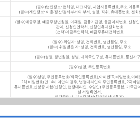
(필수)법인정보: 업체명, 대표자명, 사업자등록번호,주소,이용
(필수)개인정보: 이용/정산/결제부서의 부서, 성명, 직위, 휴대폰번호, 전화번
(필수)예금주명, 예금주생년월일, 이체일, 금융기관명, 출금계좌번호, 신청
관계, 신청인연락처, 신청인휴대전화번호
(선택)예금주연락처, 예금주휴대전화번호
(필수) 위임자: 성명, 전화번호, 생년월일, 주소
(필수) 위임받은 자: 성명, 전화번호, 생년월일, 주소
(필수)성명, 생년월일, 성별, 내외국인구분, 휴대폰번호, 통신사
(필수)성명, 주민등록번호
(필수)성명, 주민등록번호(외국인등록번호),아이핀ID,비밀번호,이메
2차 비밀번호(만 14세 미만의 경우, 법정대리인의 주민등록번호, 2차비밀
휴대폰번호,신분증 사본(신청인, 법정대리인, 수임인) 주민등록등본, 가족관
실 서명확인서,
인감증명서, 기본증명서(친권/미성년후견),
(위임인 발급 시, 수임인의 성명,수임인의 주민등록번호, 위임인과의 관
(필수)주민등록번호
비스신규가입신청서’ 작성을 통해 서비스 가입 및 이용이 가능합니다.
 시행령 제37조의2 제2항, 정보통신망 이용촉진 및 정보보호 등에 관한 법률 제 23