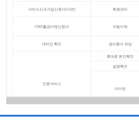
서비스신규가입신청서(서면)
회원관리
CMS출금이체신청서
자동이체
대리인 확인
권리행사 위임
휴대폰 본인확인
실명확인
인증서비스
아이핀
연계정보 변환
② BIZSIREN 회원가입은 온라인 서비스 홈페이지가 아닌 오프라인 ‘서
③ 주민등록번호(외국인등록번호 포함)는 신용정보의 이용 및 보호에 관한 법률