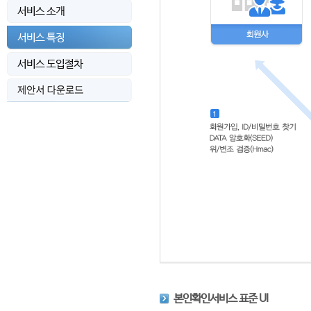
본인확인서비스 표준 UI