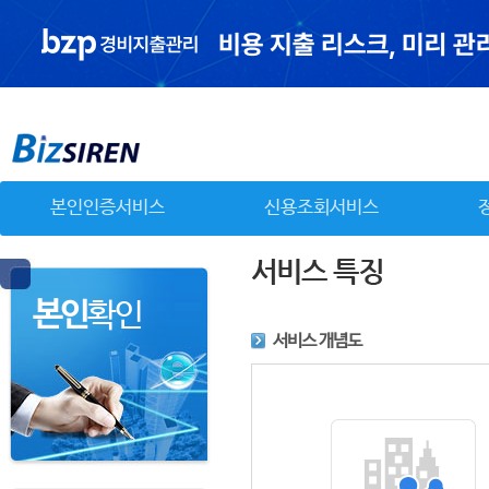
본인인증서비스
신용조회서비스
본인
확인
서비스 개념도