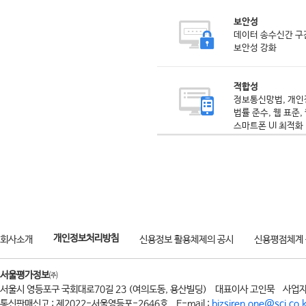
보안성
데이터 송수신간 구
보안성 강화
적합성
정보통신망법, 개인
법률 준수, 웹 표준,
스마트폰 UI 최적화
개인정보처리방침
회사소개
신용정보 활용체제의 공시
신용평점체계
서울평가정보
㈜
서울시 영등포구 국회대로70길 23 (여의도동, 용산빌딩)
대표이사 고인묵
사업자
통신판매신고 : 제2022-서울영등포-2646호
E-mail :
bizsiren.one@sci.co.k